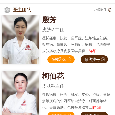
医生团队
更多医生
殷芳
皮肤科主任
擅长痤疮、脱发、扁平疣、过敏性皮肤病、
银屑病、白癜风、鱼鳞病、瘢痕、花斑癣等
皮肤病诊疗及皮肤医学美容...
[详细]
柯仙花
皮肤科主任
擅长疤痕、痤疮、脱发、皮炎、湿疹、荨麻
疹等疾病的中西医结合治疗，对面部年轻
化、美白嫩肤、色斑等皮肤常...
[详细]