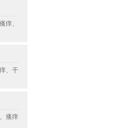
瘙痒、
痒、干
、瘙痒