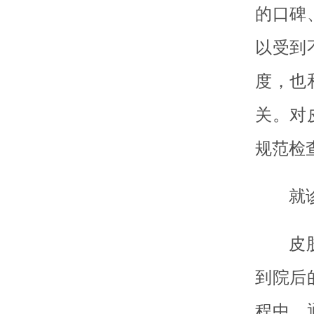
的口碑
以受到
度，也
关。对
规范检
就
皮
到院后
程中，