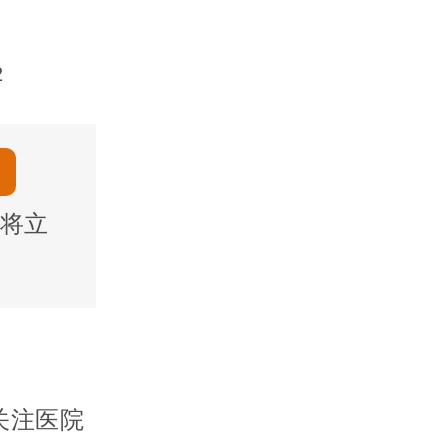
2
将立
关注医院