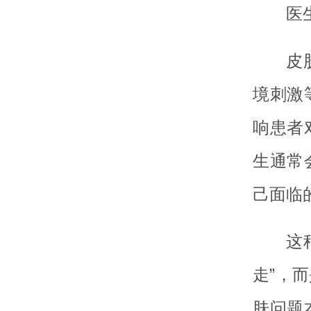
医
皮
境刺激
响患者
生通常
己面临
这
走”，
肤问题