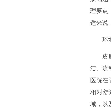
理要点
适来说
环
皮
洁、流
医院在
相对舒
域，以