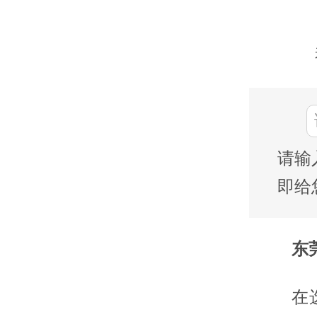
请输
即给
东莞
在