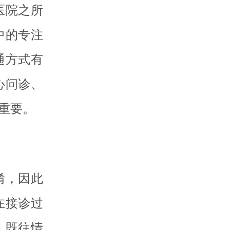
医院之所
中的专注
通方式有
心问诊、
重要。
淆，因此
在接诊过
、既往情