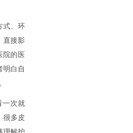
方式、环
，直接影
医院的医
者明白自
。
看一次就
。很多皮
够理解护