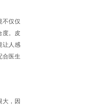
境不仅仅
合度。皮
境让人感
配合医生
很大，因