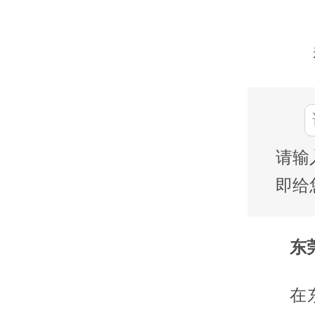
请输
即给
东莞
在