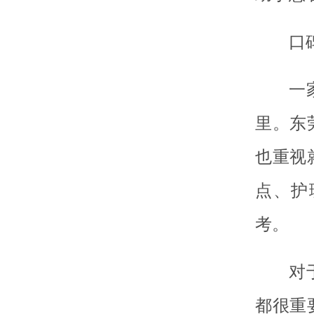
口
一
里。东
也重视
点、护
考。
对
都很重