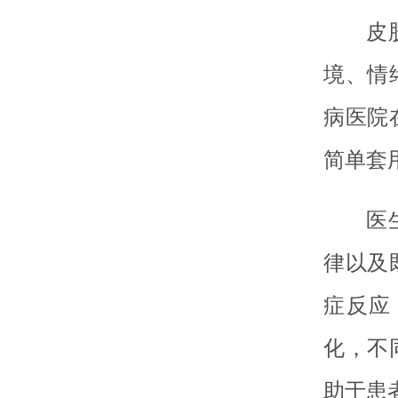
皮
境、情
病医院
简单套
医
律以及
症反应
化，不
助于患