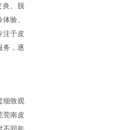
皮炎、脱
诊体验、
专注于皮
服务，逐
过细致观
莞莞南皮
对不同年