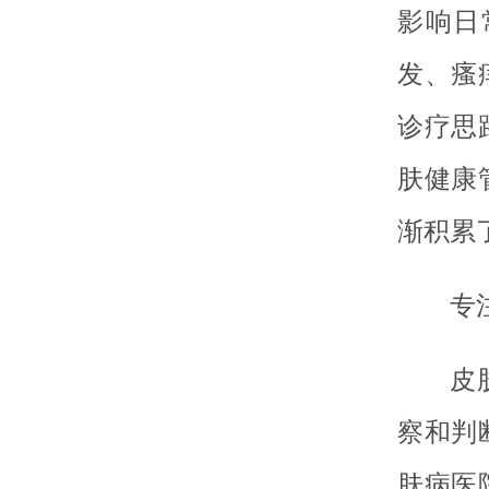
影响日
发、瘙
诊疗思
肤健康
渐积累
专
皮
察和判
肤病医