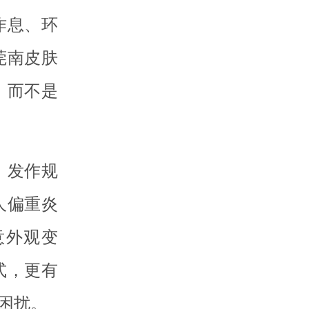
作息、环
莞南皮肤
，而不是
、发作规
人偏重炎
意外观变
式，更有
困扰。