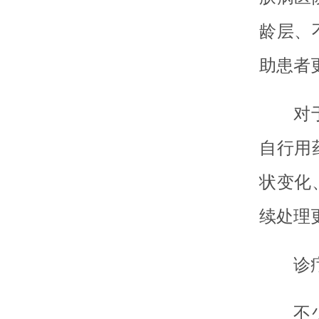
龄层、
助患者
对
自行用
状变化
续处理
诊
不