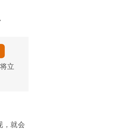
7
将立
现，就会