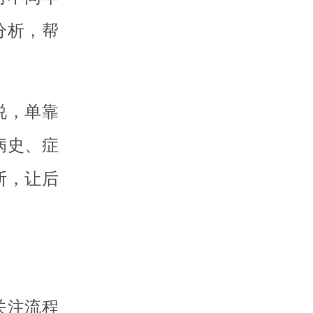
分析，帮
说，单靠
病史、症
断，让后
关注流程