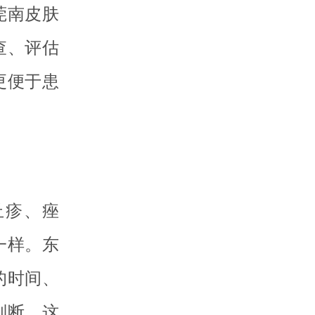
莞南皮肤
查、评估
更便于患
丘疹、痤
一样。东
的时间、
判断。这