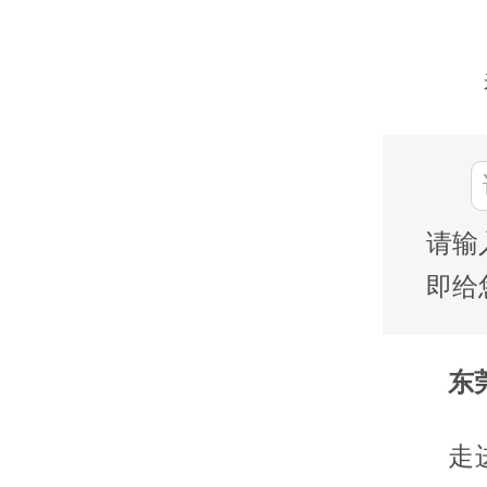
请输
即给
东莞
走