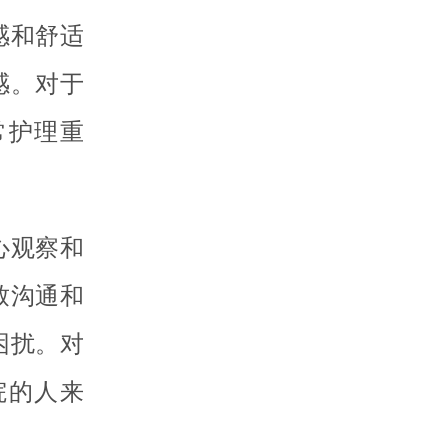
感和舒适
感。对于
常护理重
心观察和
致沟通和
困扰。对
院的人来