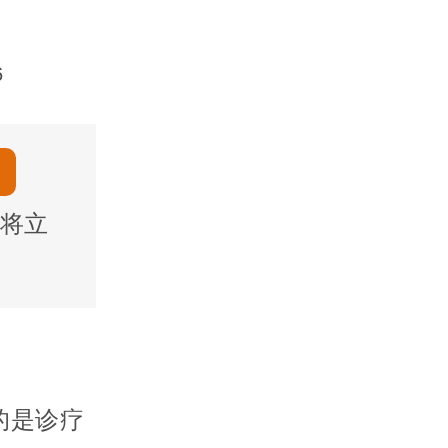
6
将立
的是诊疗