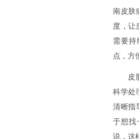
南皮肤
度，让
需要持
点，方
皮
科学处
清晰指
于想找
说，这