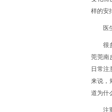
样的安
医
很
莞莞南
日常注
来说，
道为什
注