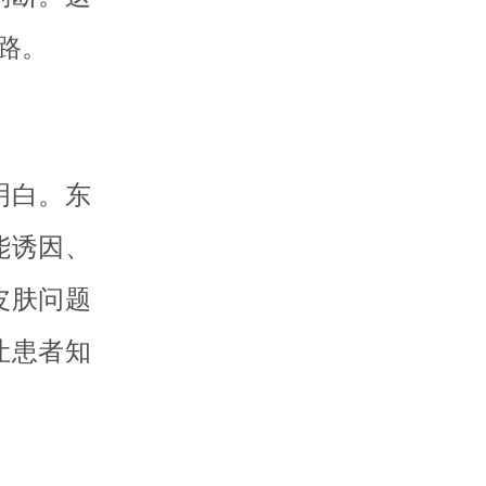
路。
明白。东
能诱因、
皮肤问题
让患者知