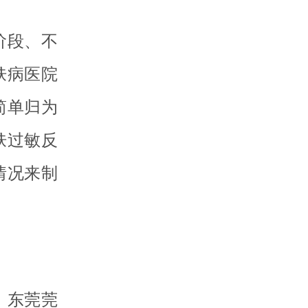
阶段、不
肤病医院
简单归为
肤过敏反
情况来制
。东莞莞