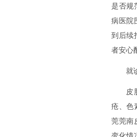
是否规
病医院
到后续
者安心
就
皮
疮、色
莞莞南
变化情