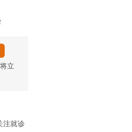
2
将立
关注就诊