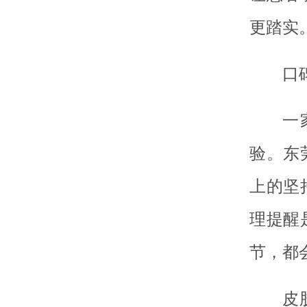
更踏实
口
一
验。东
上的坚
理提醒
节，都
皮