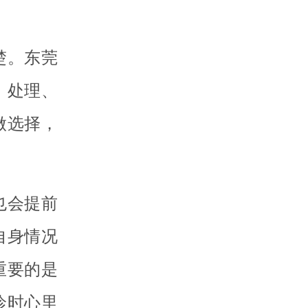
楚。东莞
、处理、
做选择，
也会提前
自身情况
重要的是
诊时心里