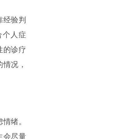
靠经验判
合个人症
性的诊疗
的情况，
虑情绪。
生会尽量