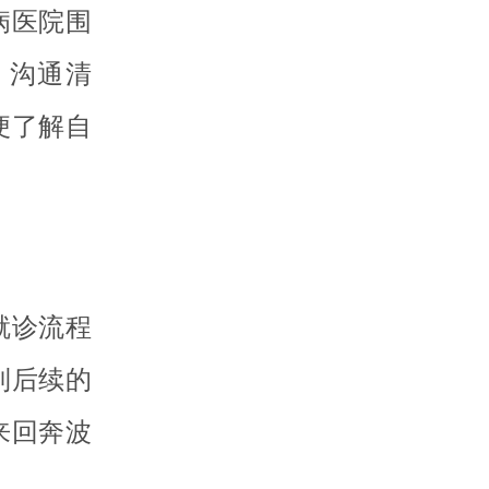
病医院围
、沟通清
便了解自
就诊流程
到后续的
来回奔波