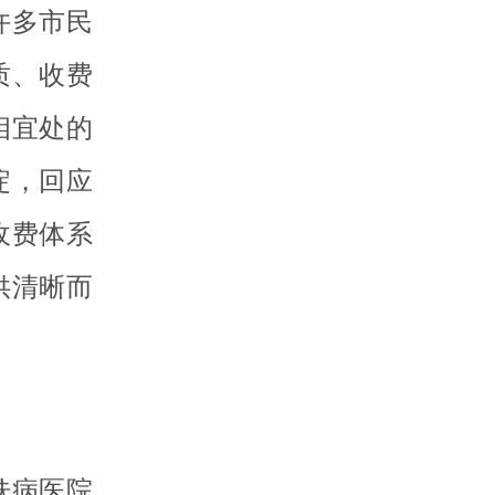
许多市民
质、收费
相宜处的
淀，回应
收费体系
供清晰而
肤病医院