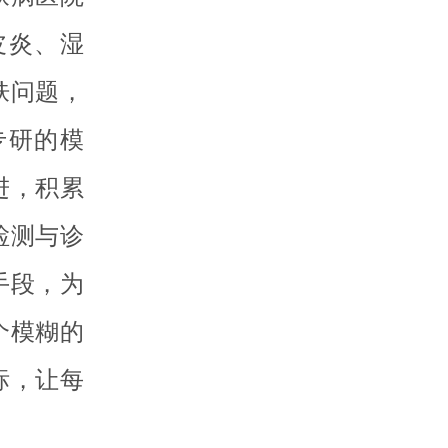
皮炎、湿
肤问题，
专研的模
进，积累
检测与诊
手段，为
个模糊的
标，让每