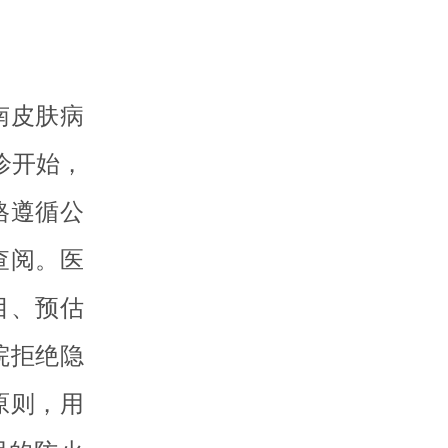
南皮肤病
诊开始，
格遵循公
查阅。医
目、预估
院拒绝隐
原则，用