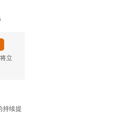
6
将立
的持续提