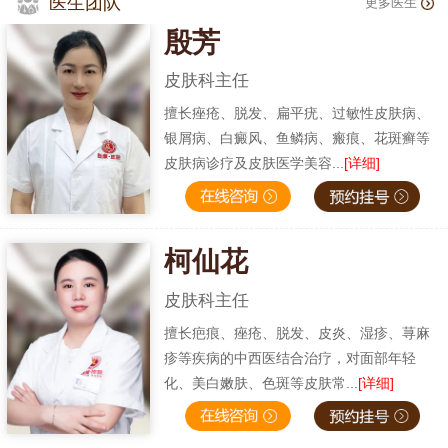
医生团队
更多医生
殷芳
皮肤科主任
擅长痤疮、脱发、扁平疣、过敏性皮肤病、
银屑病、白癜风、鱼鳞病、瘢痕、花斑癣等
皮肤病诊疗及皮肤医学美容...
[详细]
柯仙花
皮肤科主任
擅长疤痕、痤疮、脱发、皮炎、湿疹、荨麻
疹等疾病的中西医结合治疗，对面部年轻
化、美白嫩肤、色斑等皮肤常...
[详细]