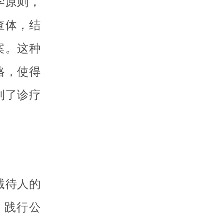
学原则，
查体，结
案。这种
格，使得
到了诊疗
诚待人的
，践行公