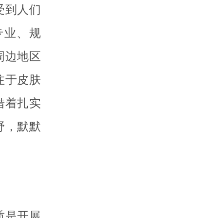
受到人们
专业、规
周边地区
注于皮肤
借着扎实
野，默默
质是开展