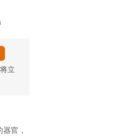
3
将立
的器官，