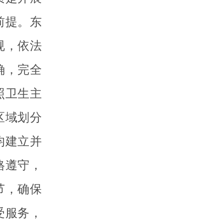
前提。东
规，依法
确，完全
照卫生主
区域划分
均建立并
格遵守，
节，确保
受服务，