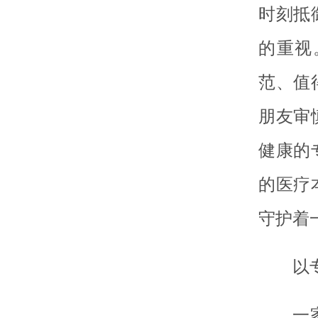
时刻抵
的重视
范、值
朋友审
健康的
的医疗
守护着
以
一