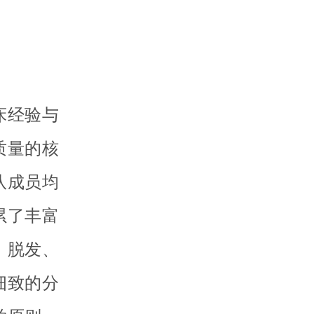
床经验与
质量的核
队成员均
累了丰富
、脱发、
细致的分