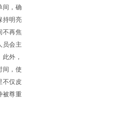
单间，确
保持明亮
间不再焦
人员会主
。此外，
时间，使
里不仅皮
种被尊重