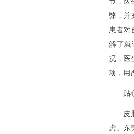
节，医
弊，并
患者对
解了就
况，医
项，用
贴
皮
虑。东