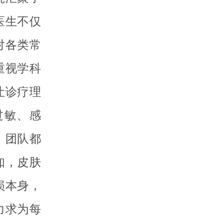
医生不仅
对各类常
重视学科
让诊疗理
过敏、感
，团队都
知，皮肤
损本身，
力求为每