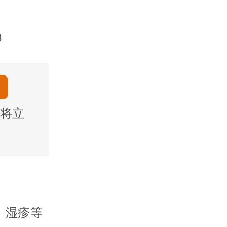
8
将立
、湿疹等