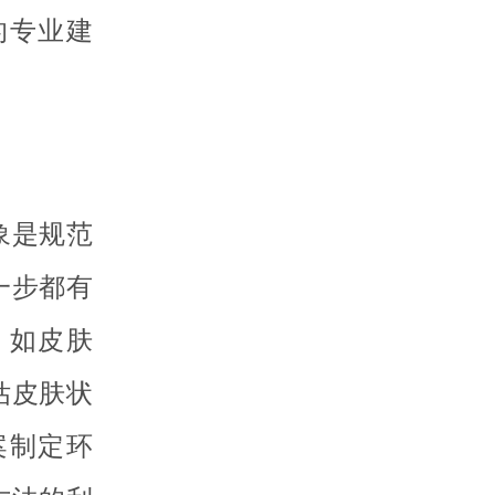
的专业建
象是规范
一步都有
，如皮肤
估皮肤状
案制定环