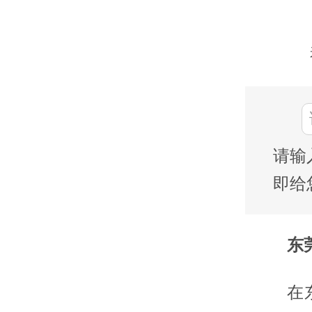
请输
即给
东莞
在