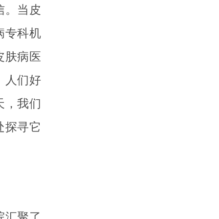
信。当皮
病专科机
皮肤病医
。人们好
天，我们
处探寻它
院汇聚了