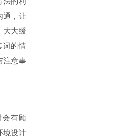
方法的利
沟通，让
，大大缓
其词的情
与注意事
时会有顾
环境设计