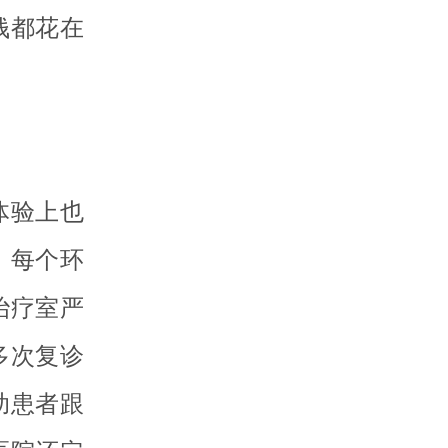
钱都花在
体验上也
，每个环
治疗室严
多次复诊
助患者跟