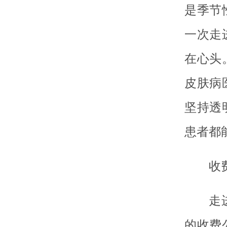
是季节
一次走
在心头
皮肤病
坚持透
患者都
收
走
的收费