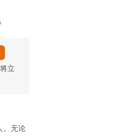
6
将立
人。无论