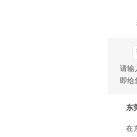
请输
即给
东莞
在