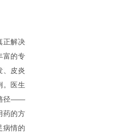
真正解决
丰富的专
发、皮炎
例。医生
路径——
用药的方
足病情的