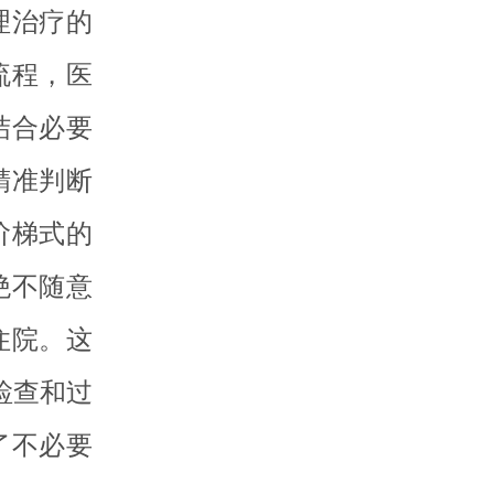
理治疗的
流程，医
结合必要
精准判断
阶梯式的
绝不随意
住院。这
检查和过
了不必要