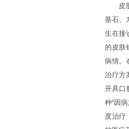
皮
基石。
生在接
的皮肤
病情。
治疗方
开具口
种“因
度治疗