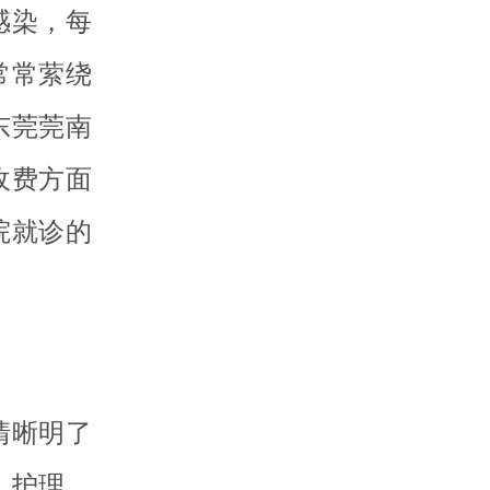
感染，每
常常萦绕
东莞莞南
收费方面
院就诊的
清晰明了
、护理，