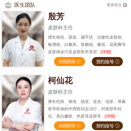
医生团队
更多医生
殷芳
皮肤科主任
擅长痤疮、脱发、扁平疣、过敏性皮肤病、
银屑病、白癜风、鱼鳞病、瘢痕、花斑癣等
皮肤病诊疗及皮肤医学美容...
[详细]
柯仙花
皮肤科主任
擅长疤痕、痤疮、脱发、皮炎、湿疹、荨麻
疹等疾病的中西医结合治疗，对面部年轻
化、美白嫩肤、色斑等皮肤常...
[详细]