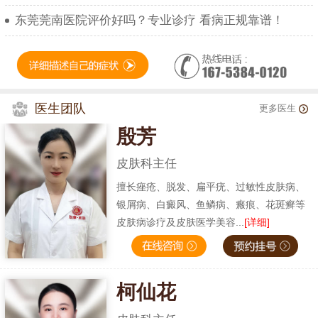
东莞莞南医院评价好吗？专业诊疗 看病正规靠谱！
医生团队
更多医生
殷芳
皮肤科主任
擅长痤疮、脱发、扁平疣、过敏性皮肤病、
银屑病、白癜风、鱼鳞病、瘢痕、花斑癣等
皮肤病诊疗及皮肤医学美容...
[详细]
柯仙花