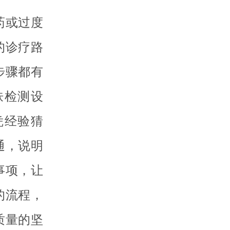
药或过度
的诊疗路
步骤都有
肤检测设
凭经验猜
通，说明
事项，让
的流程，
质量的坚