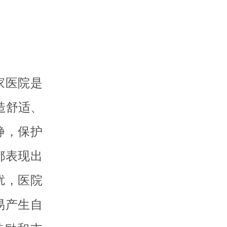
家医院是
造舒适、
静，保护
都表现出
扰，医院
易产生自