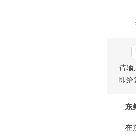
请输
即给
东莞
在