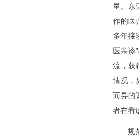
量。东
作的医
多年接
医亲诊
流，获
情况，
而异的
者在看
规