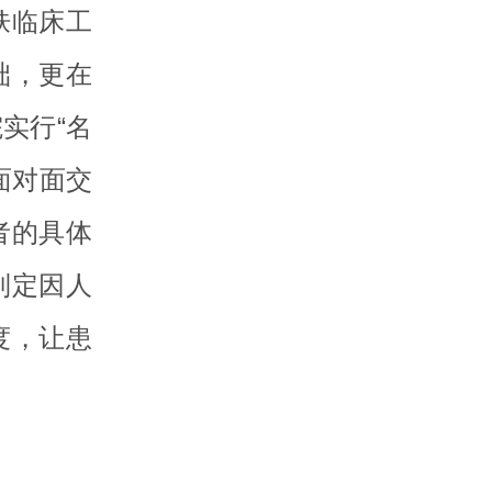
肤临床工
础，更在
实行“名
面对面交
者的具体
制定因人
度，让患