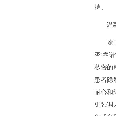
持。
温
除
否“靠
私密的
患者隐
耐心和
更强调