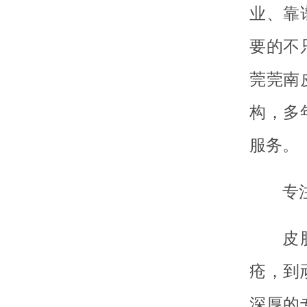
业、靠
要的不
莞莞南
构，多
服务。
专
皮
疮，到
深厚的