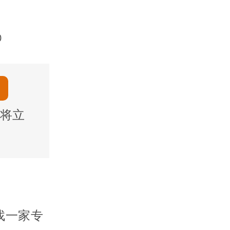
0
将立
找一家专