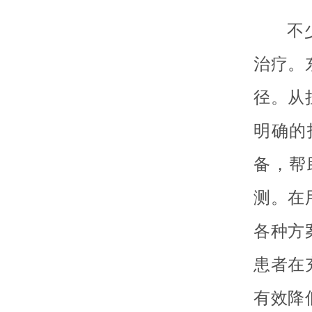
不
治疗。
径。从
明确的
备，帮
测。在
各种方
患者在
有效降