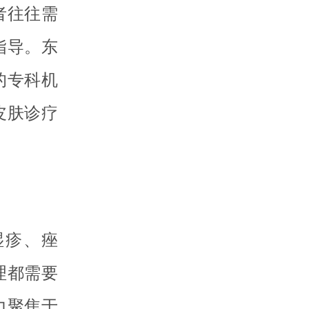
者往往需
指导。东
的专科机
皮肤诊疗
湿疹、痤
理都需要
力聚焦于