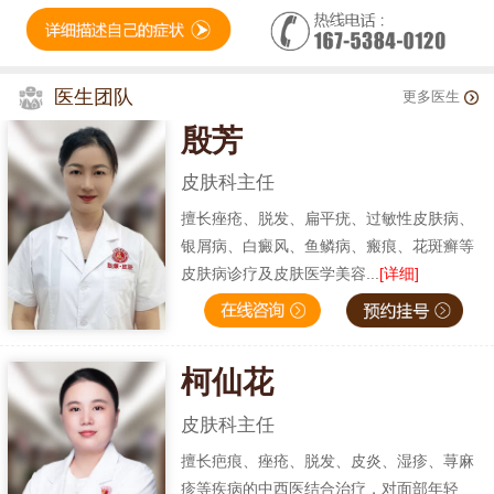
医生团队
更多医生
殷芳
皮肤科主任
擅长痤疮、脱发、扁平疣、过敏性皮肤病、
银屑病、白癜风、鱼鳞病、瘢痕、花斑癣等
皮肤病诊疗及皮肤医学美容...
[详细]
柯仙花
皮肤科主任
擅长疤痕、痤疮、脱发、皮炎、湿疹、荨麻
疹等疾病的中西医结合治疗，对面部年轻