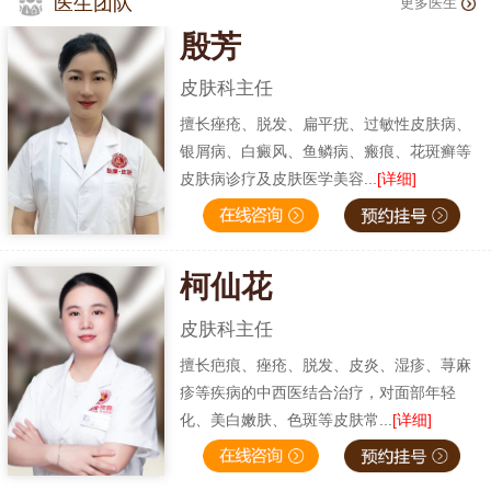
医生团队
更多医生
殷芳
皮肤科主任
擅长痤疮、脱发、扁平疣、过敏性皮肤病、
银屑病、白癜风、鱼鳞病、瘢痕、花斑癣等
皮肤病诊疗及皮肤医学美容...
[详细]
柯仙花
皮肤科主任
擅长疤痕、痤疮、脱发、皮炎、湿疹、荨麻
疹等疾病的中西医结合治疗，对面部年轻
化、美白嫩肤、色斑等皮肤常...
[详细]