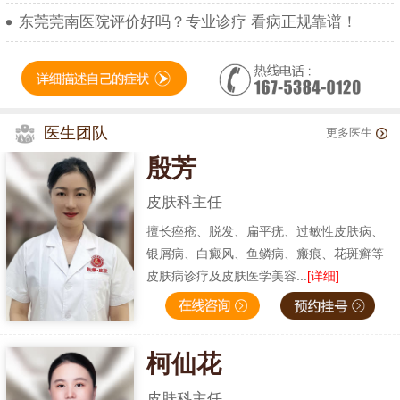
东莞莞南医院评价好吗？专业诊疗 看病正规靠谱！
医生团队
更多医生
殷芳
皮肤科主任
擅长痤疮、脱发、扁平疣、过敏性皮肤病、
银屑病、白癜风、鱼鳞病、瘢痕、花斑癣等
皮肤病诊疗及皮肤医学美容...
[详细]
柯仙花
皮肤科主任