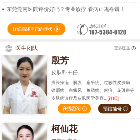
东莞莞南医院评价好吗？专业诊疗 看病正规靠谱！
医生团队
更多医生
殷芳
皮肤科主任
擅长痤疮、脱发、扁平疣、过敏性皮肤病、
银屑病、白癜风、鱼鳞病、瘢痕、花斑癣等
皮肤病诊疗及皮肤医学美容...
[详细]
柯仙花