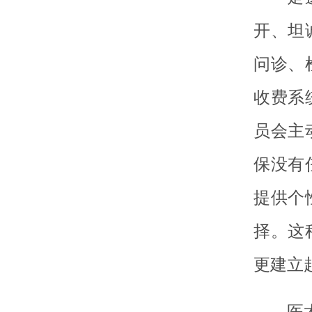
开、坦
问诊、
收费系
员会主
保没有
提供个
择。这
更建立
医