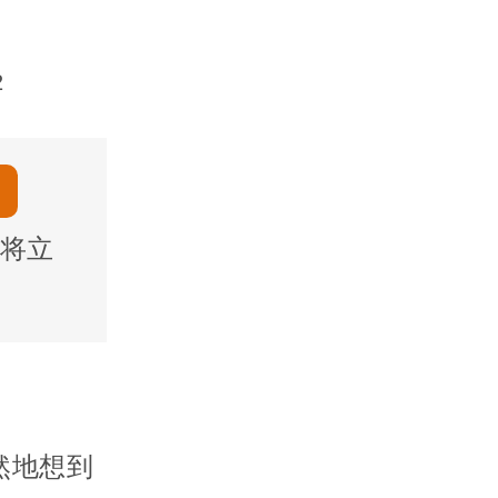
2
将立
然地想到