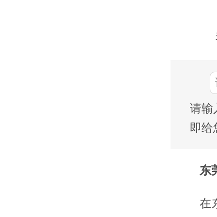
请输
即给
东莞
在