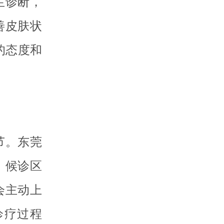
生诊断，
善皮肤状
的态度和
节。东莞
，候诊区
会主动上
诊疗过程