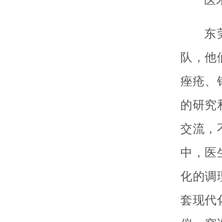
东
队，他
痤疮、
的研究
交流，
中，医
化的调
套现代