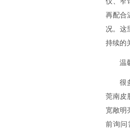
仪、窄
再配合
况。这
持续的
温
很
莞南皮
宽敞明
前询问