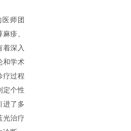
的医师团
荨麻疹、
有着深入
论和学术
诊疗过程
制定个性
引进了多
蓝光治疗