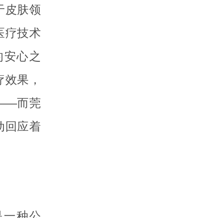
于皮肤领
医疗技术
的安心之
疗效果，
——而莞
动回应着
是一种公