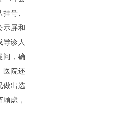
从挂号、
公示屏和
或导诊人
疑问，确
，医院还
况做出选
济顾虑，