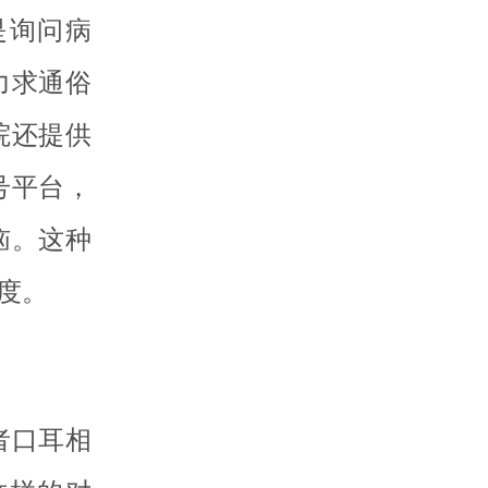
是询问病
力求通俗
院还提供
号平台，
恼。这种
度。
者口耳相