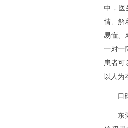
中，医
情、解
易懂。
一对一
患者可
以人为
口
东