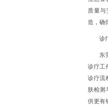
质量与
造，确
诊
东
诊疗工
诊疗流
肤检测
供更有