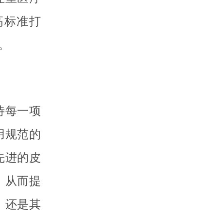
高标准打
。
待每一项
用规范的
先进的皮
，从而提
，还是其