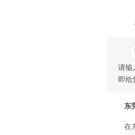
请输
即给
东莞
在