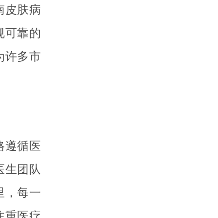
南皮肤病
规可靠的
为许多市
格遵循医
医生团队
里，每一
注重医疗