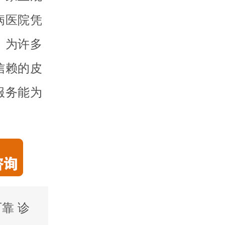
病医院凭
，为许多
信赖的皮
服务能为
靠 诊