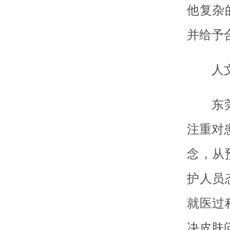
他复杂
并给予
人
东
注重对
念，从
护人员
就医过
决皮肤