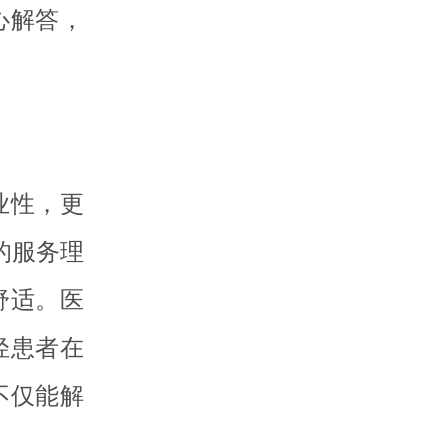
心解答，
业性，更
的服务理
舒适。医
轻患者在
不仅能解