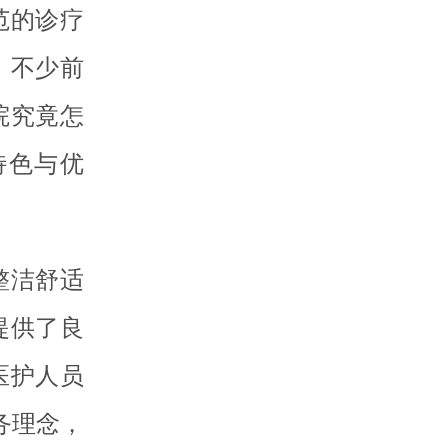
范的诊疗
。不少前
院究竟怎
特色与优
整洁舒适
提供了良
医护人员
务理念，