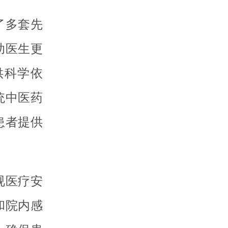
了多套先
助医生更
供科学依
统中医药
患者提供
视医疗安
和院内感