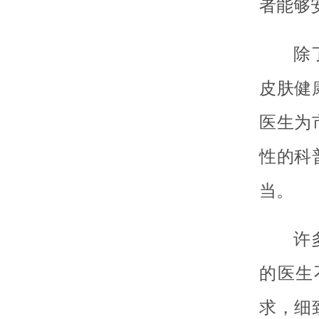
者能够
除
皮肤健
医生为
性的科
当。
许
的医生
求，细