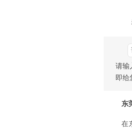
请输
即给
东莞
在