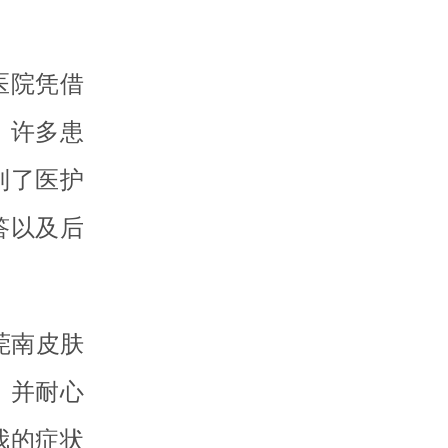
医院凭借
。许多患
到了医护
答以及后
莞南皮肤
，并耐心
我的症状