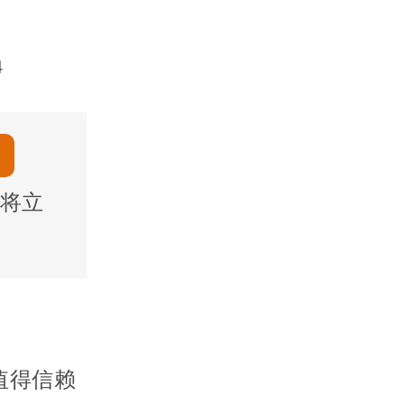
4
将立
值得信赖