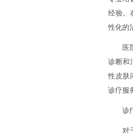
经验。
性化的
医
诊断和
性皮肤
诊疗服
诊
对