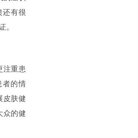
馈还有很
证。
更注重患
患者的情
展皮肤健
大众的健