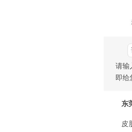
请输
即给
东莞
皮