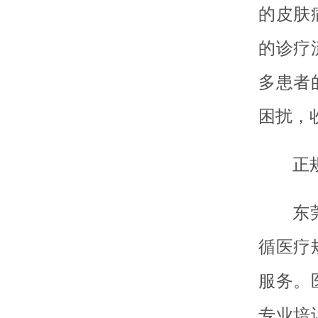
的皮肤
的诊疗
多患者
困扰，
正
东
循医疗
服务。
专业培