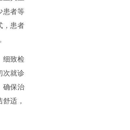
少患者等
式，患者
。
，细致检
初次就诊
，确保治
洁舒适，