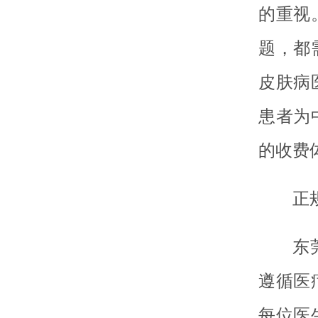
的重视
题，都
皮肤病
患者为
的收费
正
东
遵循医
每位医