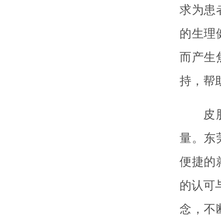
求为患
的生理
而产生
持，帮
皮
量。东
便捷的
的认可
念，不