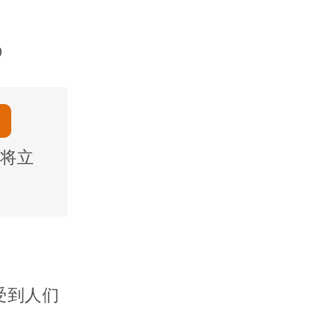
9
将立
受到人们