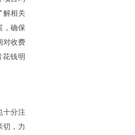
了解相关
案，确保
期对收费
者花钱明
也十分注
亲切，力