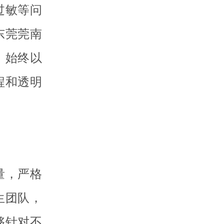
过敏等问
东莞莞南
，始终以
程和透明
量，严格
生团队，
够针对不