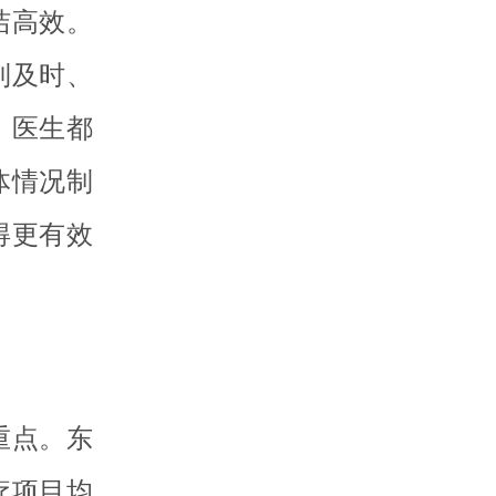
洁高效。
到及时、
，医生都
体情况制
得更有效
重点。东
疗项目均