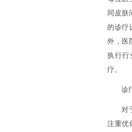
同皮肤
的诊疗
外，医
执行行
疗。
诊
对
注重优