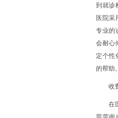
到就诊
医院采
专业的
会耐心
定个性
的帮助
收
在
莞莞南