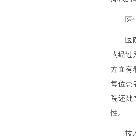
医
医
均经过
方面有
每位患
院还建
性。
技