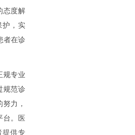
的态度解
保护，实
患者在诊
正规专业
过规范诊
的努力，
平台。医
者提供专