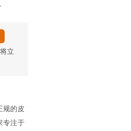
7
将立
正规的皮
家专注于