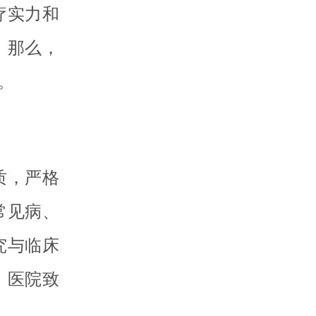
疗实力和
。那么，
。
质，严格
常见病、
究与临床
，医院致