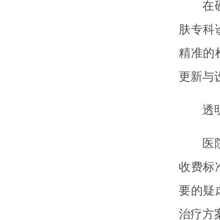
在
肤专科
精准的
更新与
透
医
收费标
要的疑
治疗方