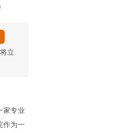
2
将立
一家专业
院作为一