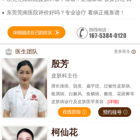
东莞莞南医院评价好吗？专业诊疗 看病正规靠谱！
医生团队
更多医生
殷芳
皮肤科主任
擅长痤疮、脱发、扁平疣、过敏性皮肤病、
银屑病、白癜风、鱼鳞病、瘢痕、花斑癣等
皮肤病诊疗及皮肤医学美容...
[详细]
柯仙花