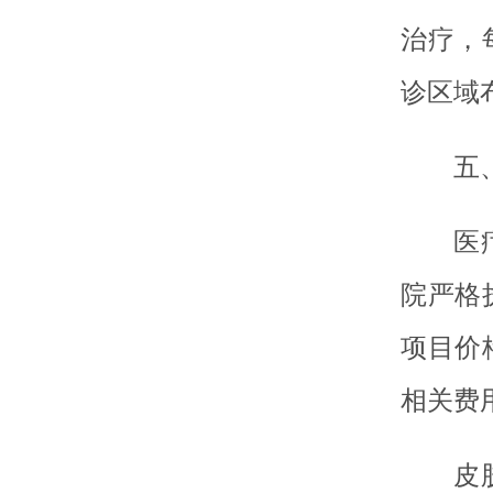
治疗，
诊区域
五
医
院严格
项目价
相关费
皮