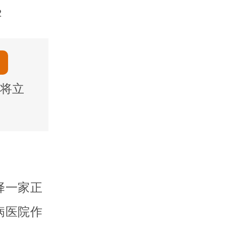
2
将立
择一家正
病医院作