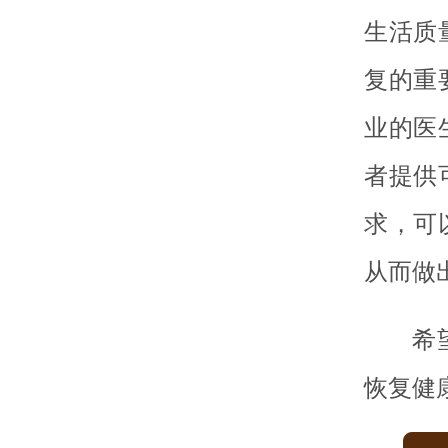
生活质
复的重
业的医
者提供
求，可
从而做
希
恢复健