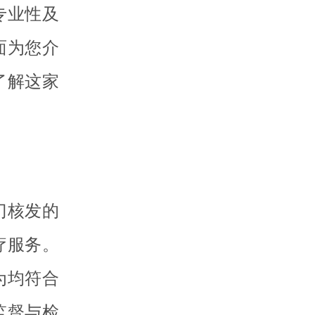
专业性及
面为您介
了解这家
门核发的
疗服务。
为均符合
监督与检