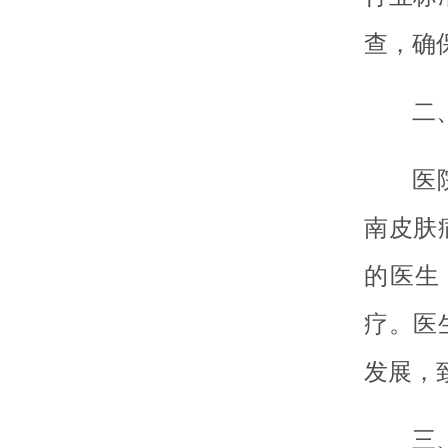
查，确
二
医
南皮肤
的医生
疗。医
发展，
三