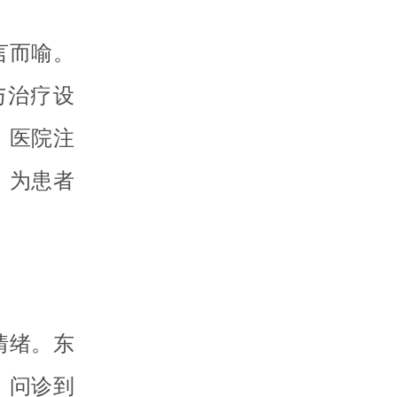
言而喻。
与治疗设
。医院注
，为患者
情绪。东
、问诊到