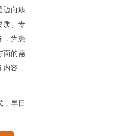
是迈向康
资质、专
务，为患
方面的需
务内容，
式，早日