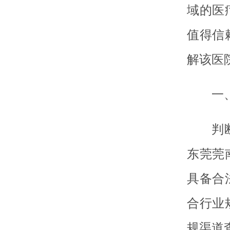
域的医
值得信
解该医
一
判
东莞莞
具备合
合行业
规渠道