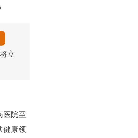
9
将立
病医院至
肤健康领