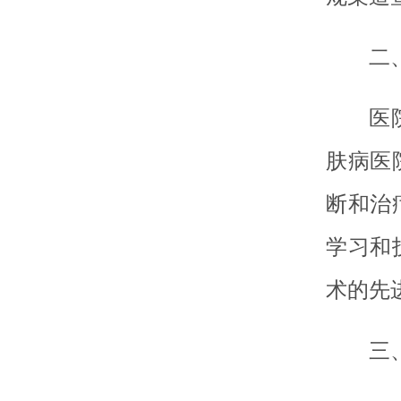
二
医
肤病医
断和治
学习和
术的先
三