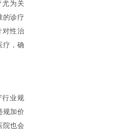
疗尤为关
准的诊疗
针对性治
医疗，确
守行业规
违规加价
医院也会