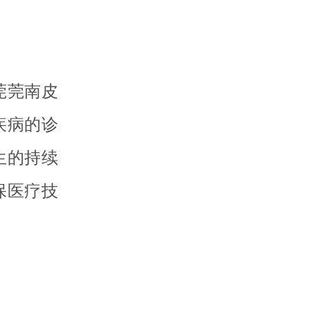
莞莞南皮
疾病的诊
生的持续
保医疗技