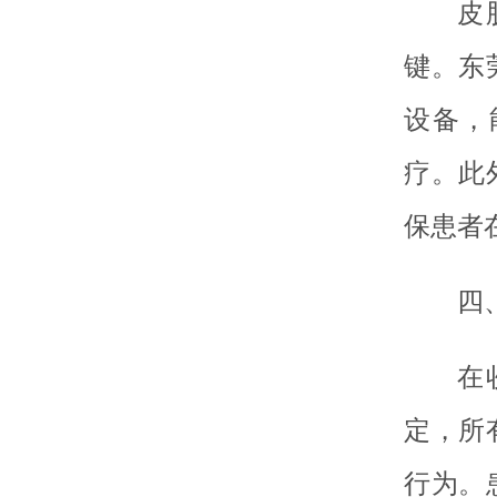
皮
键。东
设备，
疗。此
保患者
四
在
定，所
行为。