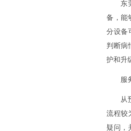
东
备，能
分设备
判断病
护和升
服
从
流程较
疑问，