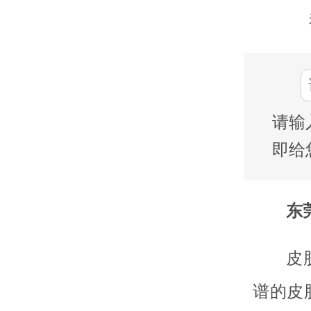
请输
即给
东莞
皮
谱的皮