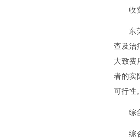
收
东
查及治
大致费
者的实
可行性
综
综