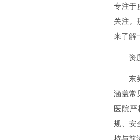
专注于
关注。
来了解
资
东
涵盖常
医院严
规、安
持与前