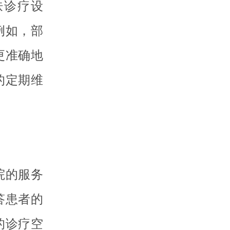
肤诊疗设
例如，部
更准确地
的定期维
院的服务
答患者的
的诊疗空