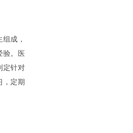
生组成，
经验。医
制定针对
习，定期