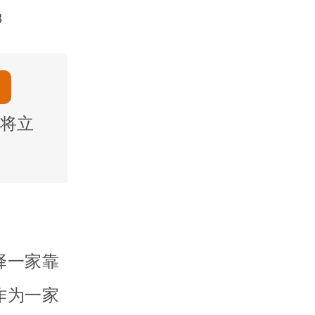
8
将立
择一家靠
作为一家