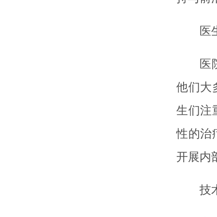
医
医
他们大
生们注
性的治
开展内
技