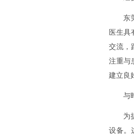
东
医生具
交流，
注重与
建立良
与
为
设备。