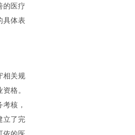
善的医疗
的具体表
守相关规
业资格。
务考核，
建立了完
可依的医