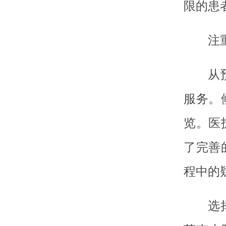
限的患
注
从
服务。
览。医
了完善
程中的
选