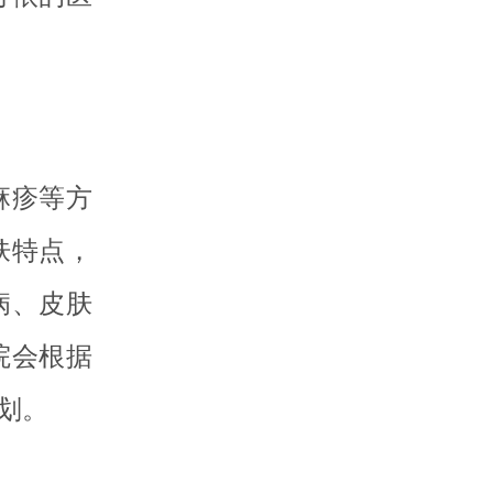
麻疹等方
肤特点，
病、皮肤
院会根据
划。