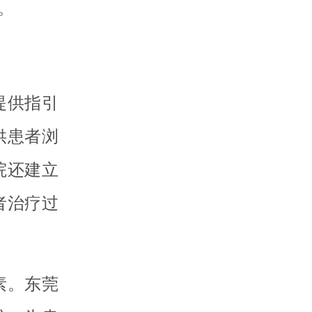
。
提供指引
供患者浏
院还建立
者治疗过
素。东莞