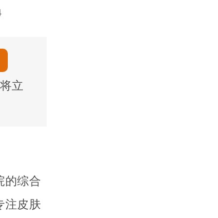
4
将立
院的综合
专注皮肤