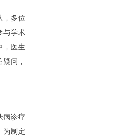
队，多位
参与学术
中，医生
答疑问，
肤病诊疗
，为制定