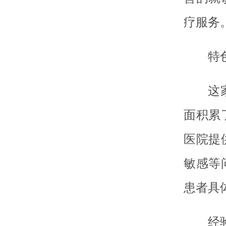
疗服务
特
这
面积累
医院提
敏感等
患者具
经