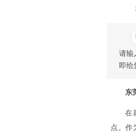
请输
即给
东莞
在
点。作