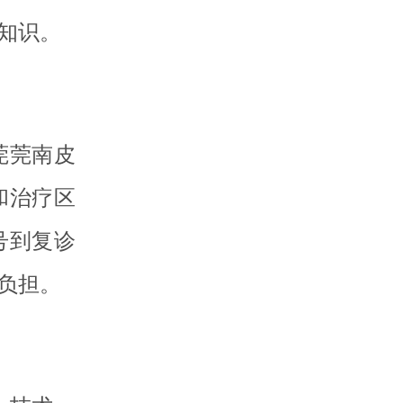
知识。
莞莞南皮
和治疗区
号到复诊
负担。