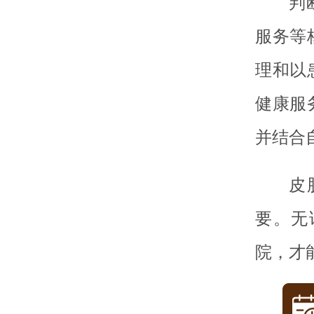
判
服务等
理和以
健康服
并结合
皮
要。无
院，才