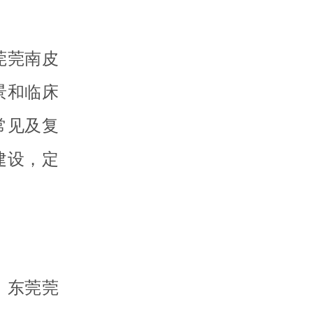
莞莞南皮
景和临床
常见及复
建设，定
。东莞莞