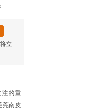
8
将立
关注的重
莞莞南皮