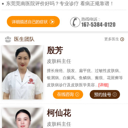
东莞莞南医院评价好吗？专业诊疗 看病正规靠谱！
医生团队
更多医生
殷芳
皮肤科主任
擅长痤疮、脱发、扁平疣、过敏性皮肤病、
银屑病、白癜风、鱼鳞病、瘢痕、花斑癣等
皮肤病诊疗及皮肤医学美容...
[详细]
柯仙花
皮肤科主任