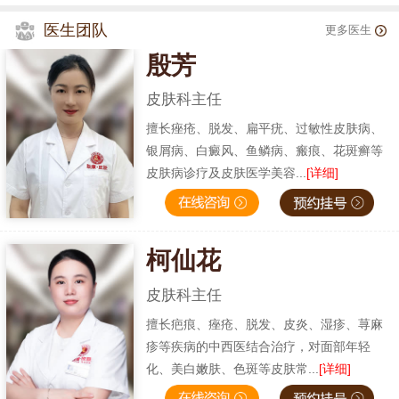
医生团队
更多医生
殷芳
皮肤科主任
擅长痤疮、脱发、扁平疣、过敏性皮肤病、
银屑病、白癜风、鱼鳞病、瘢痕、花斑癣等
皮肤病诊疗及皮肤医学美容...
[详细]
柯仙花
皮肤科主任
擅长疤痕、痤疮、脱发、皮炎、湿疹、荨麻
疹等疾病的中西医结合治疗，对面部年轻
化、美白嫩肤、色斑等皮肤常...
[详细]