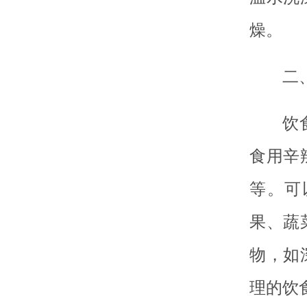
燥。
二
饮
食用辛
等。可
果、蔬
物，如
理的饮