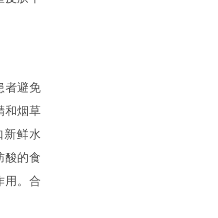
患者避免
精和烟草
如新鲜水
肪酸的食
作用。合