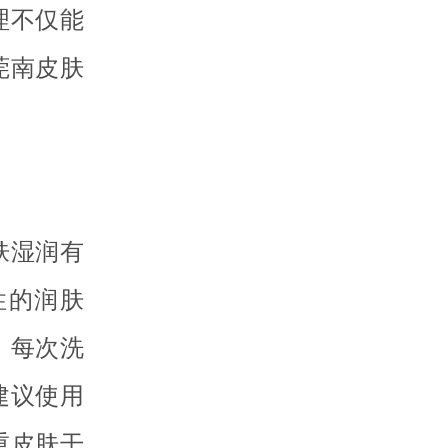
理不仅能
莞南皮肤
肤湿润有
性的润肤
。每次洗
建议使用
重皮肤干