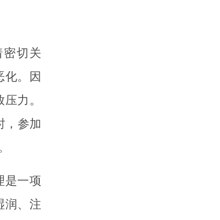
着密切关
恶化。因
放压力。
时，参加
。
理是一项
湿润、注