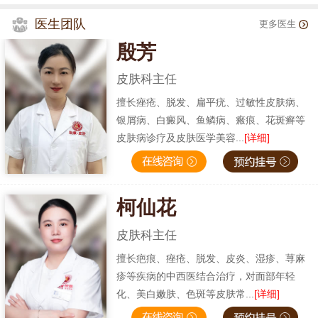
医生团队
更多医生
殷芳
皮肤科主任
擅长痤疮、脱发、扁平疣、过敏性皮肤病、
银屑病、白癜风、鱼鳞病、瘢痕、花斑癣等
皮肤病诊疗及皮肤医学美容...
[详细]
柯仙花
皮肤科主任
擅长疤痕、痤疮、脱发、皮炎、湿疹、荨麻
疹等疾病的中西医结合治疗，对面部年轻
化、美白嫩肤、色斑等皮肤常...
[详细]